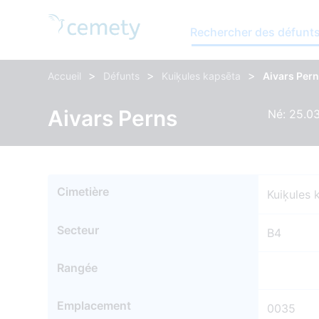
Rechercher des défunt
>
>
>
Accueil
Défunts
Kuiķules kapsēta
Aivars Per
Aivars Perns
Né: 25.03
Cimetière
Kuiķules 
Secteur
B4
Rangée
Emplacement
0035