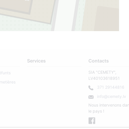
Services
Contacts
SIA "CEMETY",
éfunts
LV40103618951
metières
371 29144816
info@cemety.lv
Nous intervenons dan
le pays !