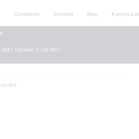
s
Cimetières
Services
Blog
À propos d
ns
.1937, Décédé: 21.09.1957
kapsēta