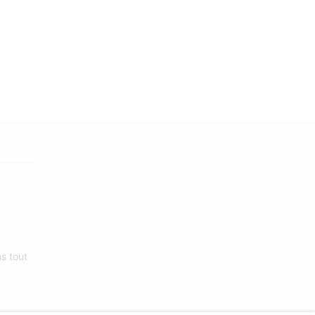
47
2
s tout