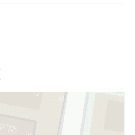
2
35
ars Perns
37 - 1957
3