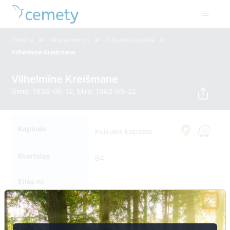
>
>
>
Pradžia
Mirę asmenys
Kuiķules kapsēta
Vilhelmīne Kreišmane
Vilhelmīne Kreišmane
Gimė: 1936-06-12, Mirė: 1982-05-22
Kapinės
Kuiķules kapsēta
Kvartalas
B4
Eilės nr.
Kapavietės nr.
0045