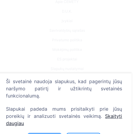
Apie CEMETY
D.U.K.
Įvykiai
Savivaldybių sąrašas
Privatumo politika
Mokėjimų politika
ES projektai
Slapukų nustatymai
Ši svetainė naudoja slapukus, kad pagerintų jūsų
Paieška
naršymo patirtį ir užtikrintų svetainės
Velionių paieška
funkcionalumą.
Kapinių paieška
Slapukai padeda mums prisitaikyti prie jūsų
poreikių ir analizuoti svetainės veikimą.
Skaityti
Paslaugos
daugiau
Kontaktai