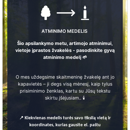
ATMINIMO MEDELIS
Šio apsilankymo metu, artimojo atminimui,
vietoje įprastos žvakelės - pasodinkite gyvą
atminimo medelį 🌱
Nuotraukų ir duomenų atnaujinimas
O mes uždegsime skaitmeninę žvakelę ant jo
kapavietės – ji degs visą mėnesį, kaip tylus
prisiminimo ženklas, kartu su Jūsų tekstu
skirtu įšėjusiam.. 🕯️
Vilhelmīne Kreišmane
📍
1936 - 1982
Kiekvienas
medelis turės savo tikslią vietą ir
45
1
koordinates, kurias gausite el. paštu