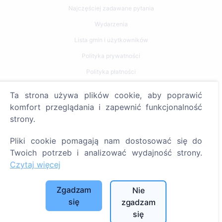
Najczęściej zadawane pytania
Wydarzenia
Lista gmin i użytkowników
Polityka prywatności
Polityka płatności
Ustawienia plików cookie
Ta strona używa plików cookie, aby poprawić
komfort przeglądania i zapewnić funkcjonalność
Szukaj
strony.
Szukaj zmarłych
Pliki cookie pomagają nam dostosować się do
Szukaj cmentarzy
Twoich potrzeb i analizować wydajność strony.
Czytaj więcej
Usługi
Zgadzam
Nie
Kontakty
się
zgadzam
SIA "CEMETY", LV40103618951
się