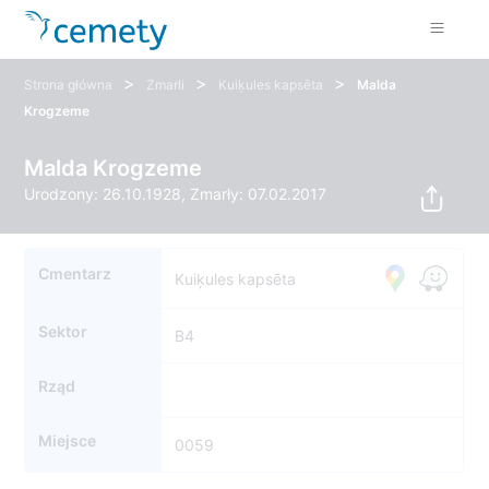
>
>
>
Strona główna
Zmarli
Kuiķules kapsēta
Malda
Krogzeme
Malda Krogzeme
Urodzony: 26.10.1928, Zmarły: 07.02.2017
Cmentarz
Kuiķules kapsēta
Sektor
B4
Rząd
Miejsce
0059