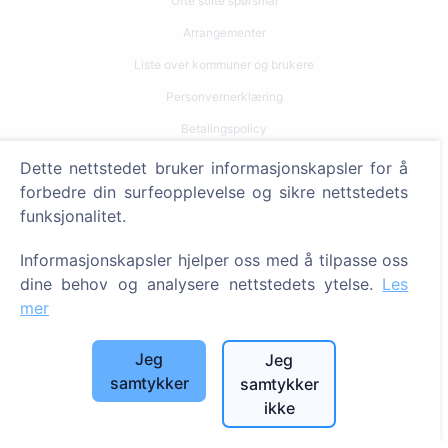
Ofte stilte spørsmål
Arrangementer
Liste over kommuner og brukere
Personvernerklæring
Betalingspolicy
Innstillinger for informasjonskapsler
Dette nettstedet bruker informasjonskapsler for å
forbedre din surfeopplevelse og sikre nettstedets
Søk
funksjonalitet.
Søk etter avdøde
Informasjonskapsler hjelper oss med å tilpasse oss
Søk etter gravplasser
dine behov og analysere nettstedets ytelse.
Les
mer
Tjenester
Jeg
Jeg
Kontakter
samtykker
samtykker
ikke
SIA "CEMETY", LV40103618951
371 29144816