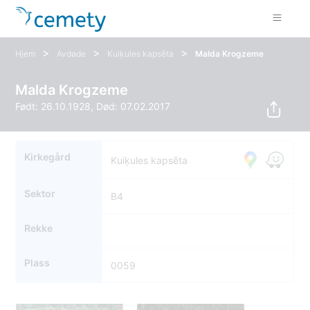
>
>
>
Hjem
Avdøde
Kuiķules kapsēta
Malda Krogzeme
Malda Krogzeme
Født: 26.10.1928, Død: 07.02.2017
Kirkegård
Kuiķules kapsēta
Sektor
B4
Rekke
Plass
0059