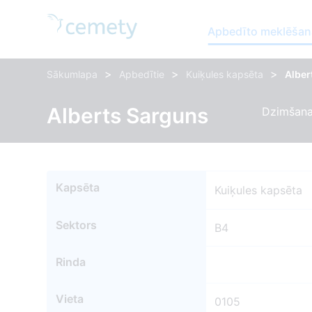
Apbedīto meklēšan
>
>
>
Sākumlapa
Apbedītie
Kuiķules kapsēta
Alber
Alberts Sarguns
Dzimšanas
Kapsēta
Kuiķules kapsēta
Sektors
B4
Rinda
Vieta
0105