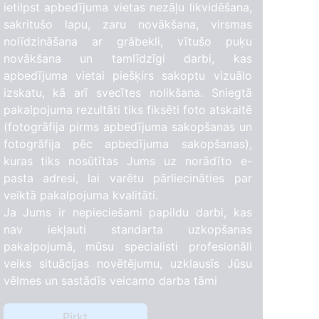
ietilpst apbedījuma vietas nezāļu likvidēšana,
sakritušo lapu, zaru novākšana, virsmas
nolīdzināšana ar grābekli, vītušo puķu
novākšana un tamlīdzīgi darbi, kas
apbedījuma vietai piešķirs sakoptu vizuālo
izskatu, kā arī svecītes nolikšana. Sniegtā
pakalpojuma rezultāti tiks fiksēti foto atskaitē
(fotogrāfija pirms apbedījuma sakopšanas un
fotogrāfija pēc apbedījuma sakopšanas),
kuras tiks nosūtītas Jums uz norādīto e-
pasta adresi, lai varētu pārliecināties par
veiktā pakalpojuma kvalitāti.
Ja Jums ir nepieciešami papildu darbi, kas
nav iekļauti standarta uzkopšanas
pakalpojumā, mūsu specialisti profesionāli
veiks situācijas novētējumu, uzklausīs Jūsu
vēlmes un sastādīs veicamo darba tāmi
Pirkt