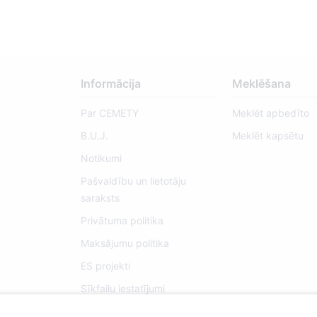
Informācija
Meklēšana
Par CEMETY
Meklēt apbedīto
B.U.J.
Meklēt kapsētu
Notikumi
Pašvaldību un lietotāju
saraksts
Privātuma politika
Maksājumu politika
ES projekti
Sīkfailu iestatījumi