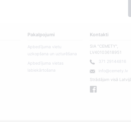
Pakalpojumi
Kontakti
SIA "CEMETY",
Apbedījuma vietu
LV40103618951
uzkopšana un uzturēšana
371 29144816
Apbedījuma vietas
labiekārtošana
info@cemety.lv
Strādājam visā Latvij