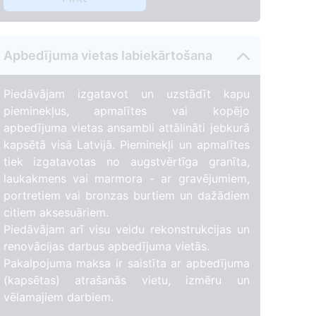
Apbedījuma vietas labiekārtošana
131
Piedāvājam izgatavot un uzstādīt kapu
pieminekļus, apmalītes vai kopējo
apbedījuma vietas ansambli attālināti jebkurā
kapsētā visā Latvijā. Pieminekļi un apmalītes
tiek izgatavotas no augstvērtīga granīta,
laukakmens vai marmora - ar gravējumiem,
portretiem vai bronzas burtiem un dažādiem
citiem aksesuāriem.
Piedāvājam arī visu veidu rekonstrukcijas un
renovācijas darbus apbedījuma vietās.
Pakalpojuma maksa ir saistīta ar apbedījuma
(kapsētas) atrašanās vietu, izmēru un
vēlamajiem darbiem.