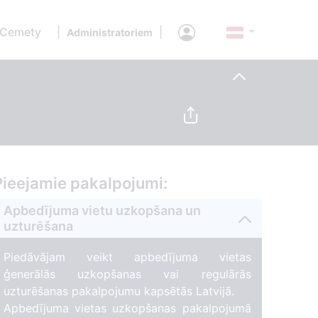
 Cemety
|
|
Administratoriem
Pieejamie pakalpojumi:
Apbedījuma vietu uzkopšana un
uzturēšana
Piedāvājam veikt apbedījuma vietas
ģenerālās uzkopšanas vai regulārās
uzturēšanas pakalpojumu kapsētās Latvijā.
Apbedījuma vietas uzkopšanas pakalpojumā