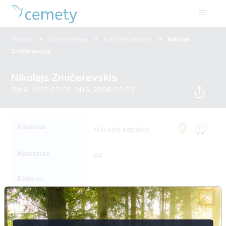
>
>
>
Pradžia
Mirę asmenys
Kuiķules kapsēta
Nikolajs
Zmičerevskis
Nikolajs Zmičerevskis
Gimė: 1922-02-25, Mirė: 2008-02-23
Kapinės
Kuiķules kapsēta
Kvartalas
B4
Eilės nr.
Kapavietės nr.
0135