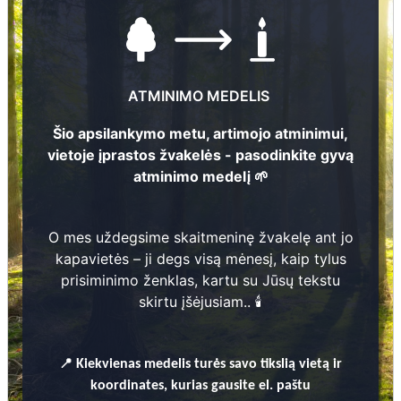
ATMINIMO MEDELIS
Šio apsilankymo metu, artimojo atminimui,
vietoje įprastos žvakelės - pasodinkite gyvą
atminimo medelį 🌱
Nuotraukų ir duomenų atnaujinimas
1
O mes uždegsime skaitmeninę žvakelę ant jo
Ausma Zmičerevska
kapavietės – ji degs visą mėnesį, kaip tylus
1
9
2
4
- 2
0
0
8
prisiminimo ženklas, kartu su Jūsų tekstu
skirtu įšėjusiam.. 🕯️
2
Nikolajs Zmičerevskis
1
9
2
2
- 2
0
0
8
📍
Kiekvienas
medelis turės savo tikslią vietą ir
135
koordinates, kurias gausite el. paštu
3