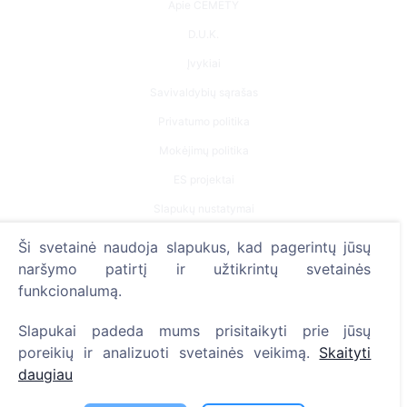
Apie CEMETY
D.U.K.
Įvykiai
Savivaldybių sąrašas
Privatumo politika
Mokėjimų politika
ES projektai
Slapukų nustatymai
Ši svetainė naudoja slapukus, kad pagerintų jūsų
Paieška
naršymo patirtį ir užtikrintų svetainės
Velionių paieška
funkcionalumą.
Kapinių paieška
Slapukai padeda mums prisitaikyti prie jūsų
poreikių ir analizuoti svetainės veikimą.
Skaityti
Paslaugos
daugiau
Kontaktai