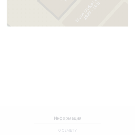
Bruno Derks-Lejiņš
1
8
6
5
-
1
9
3
5
1
9
2
3
-
1
9
4
Информация
О CEMETY