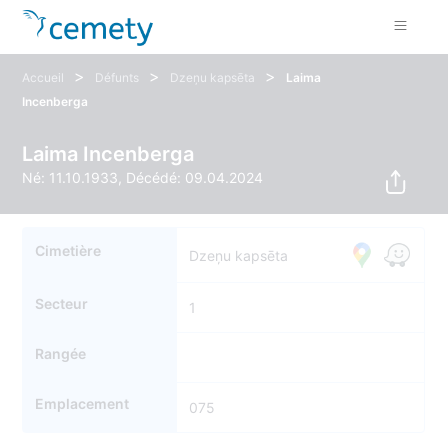
>
>
>
Accueil
Défunts
Dzeņu kapsēta
Laima
Incenberga
Laima Incenberga
Né: 11.10.1933, Décédé: 09.04.2024
Cimetière
Dzeņu kapsēta
Secteur
1
Rangée
Emplacement
075