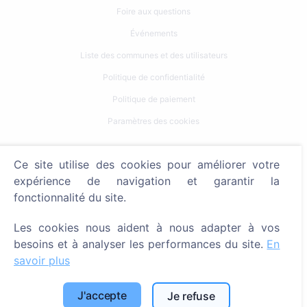
Foire aux questions
Événements
Liste des communes et des utilisateurs
Politique de confidentialité
Politique de paiement
Paramètres des cookies
Recherche
Ce site utilise des cookies pour améliorer votre
Rechercher des défunts
expérience de navigation et garantir la
fonctionnalité du site.
Rechercher des cimetières
Les cookies nous aident à nous adapter à vos
Services
besoins et à analyser les performances du site.
En
savoir plus
Contacts
SIA "CEMETY", LV40103618951
J'accepte
Je refuse