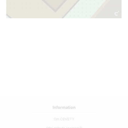
1
77
Information
Om CEMETY