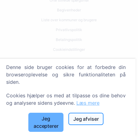
Ofte stillede spørgsmål
Begivenheder
Liste over kommuner og brugere
Privatlivspolitik
Betalingspolitik
Cookieindstillinger
Søg
Denne side bruger cookies for at forbedre din
browseroplevelse og sikre funktionaliteten på
Søg efter afdøde
siden.
Søg efter kirkegårde
Cookies hjælper os med at tilpasse os dine behov
Tjenester
og analysere sidens ydeevne.
Læs mere
Kontakt
Jeg
Jeg afviser
accepterer
SIA "CEMETY", LV40103618951
371 29144816