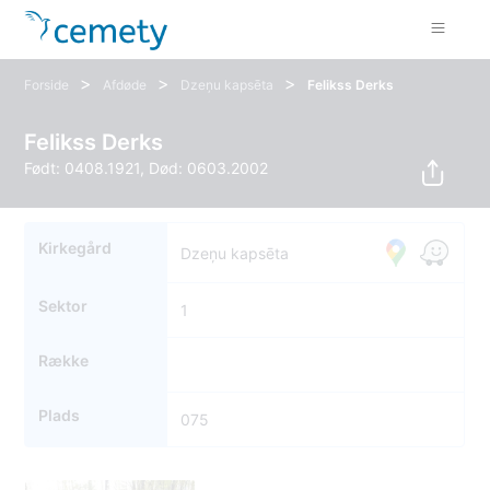
>
>
>
Forside
Afdøde
Dzeņu kapsēta
Felikss Derks
Felikss Derks
Født: 0408.1921, Død: 0603.2002
Kirkegård
Dzeņu kapsēta
Sektor
1
Række
Plads
075