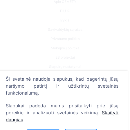
Apie CEMETY
D.U.K.
Įvykiai
Savivaldybių sąrašas
Privatumo politika
Mokėjimų politika
ES projektai
Slapukų nustatymai
Ši svetainė naudoja slapukus, kad pagerintų jūsų
Paieška
naršymo patirtį ir užtikrintų svetainės
Velionių paieška
funkcionalumą.
Kapinių paieška
Slapukai padeda mums prisitaikyti prie jūsų
poreikių ir analizuoti svetainės veikimą.
Skaityti
Paslaugos
daugiau
Kontaktai