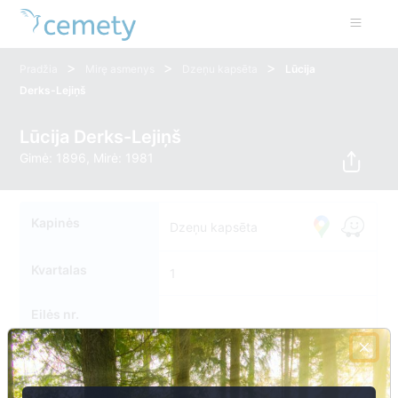
>
>
>
Pradžia
Mirę asmenys
Dzeņu kapsēta
Lūcija
Derks-Lejiņš
Lūcija Derks-Lejiņš
Gimė: 1896, Mirė: 1981
Kapinės
Dzeņu kapsēta
Kvartalas
1
Eilės nr.
Kapavietės nr.
075