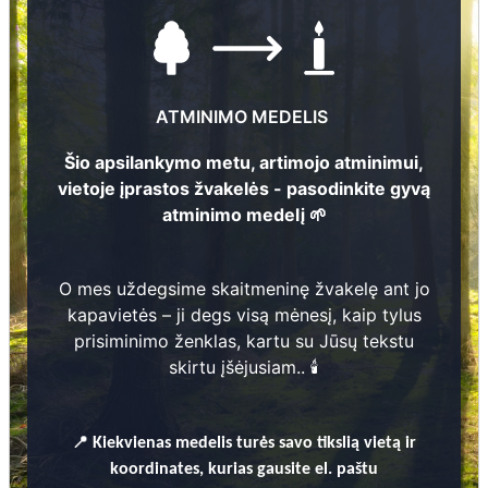
ATMINIMO MEDELIS
Šio apsilankymo metu, artimojo atminimui,
vietoje įprastos žvakelės - pasodinkite gyvą
atminimo medelį 🌱
Nuotraukų ir duomenų atnaujinimas
O mes uždegsime skaitmeninę žvakelę ant jo
5
Jakobs Derks-Lejiņš
kapavietės – ji degs visą mėnesį, kaip tylus
2
prisiminimo ženklas, kartu su Jūsų tekstu
skirtu įšėjusiam.. 🕯️
4
Lūcija Derks-Lejiņš
1
8
9
5
-
1
9
7
2
1
📍
Kiekvienas
medelis turės savo tikslią vietą ir
3
koordinates, kurias gausite el. paštu
1
8
9
6
-
1
9
8