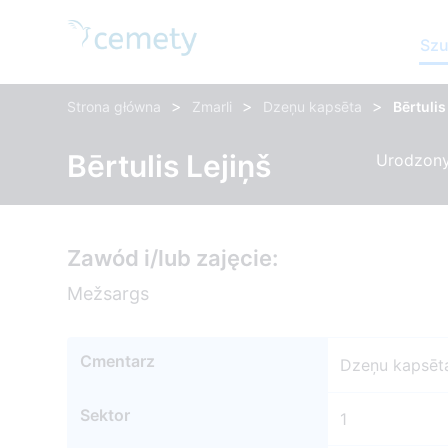
Szu
>
>
>
Strona główna
Zmarli
Dzeņu kapsēta
Bērtulis
Bērtulis Lejiņš
Urodzony:
Zawód i/lub zajęcie:
Mežsargs
Cmentarz
Dzeņu kapsēt
Sektor
1