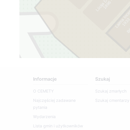
1
Laima Inc
1
8
9
6
-
1
9
8
Bēr
1
9
3
3
-
2
0
2
Informacje
Szukaj
O CEMETY
Szukaj zmarłych
Najczęściej zadawane
Szukaj cmentarzy
pytania
Wydarzenia
Lista gmin i użytkowników