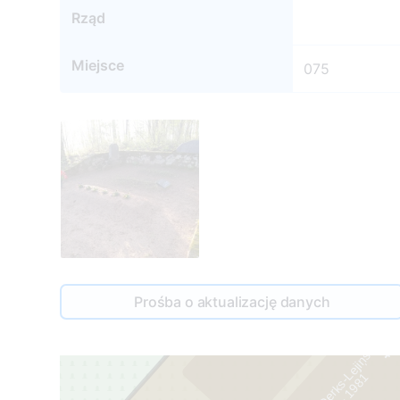
Rząd
Miejsce
075
5
Prośba o aktualizację danych
Lūcija Derks-Lejiņš