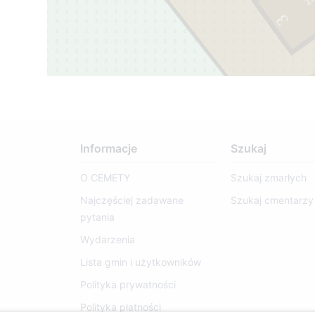
1
9
6
2
-
1
9
9
3
87
Informacje
Szukaj
O CEMETY
Szukaj zmarłych
Najczęściej zadawane
Szukaj cmentarzy
pytania
Wydarzenia
Lista gmin i użytkowników
Polityka prywatności
Polityka płatności