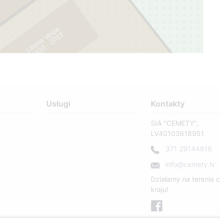
Liliana Veide
3
1
9
3
3
-
2
0
1
2
Usługi
Kontakty
1
SIA "CEMETY",
LV40103618951
371 29144816
info@cemety.lv
Działamy na terenie 
kraju!