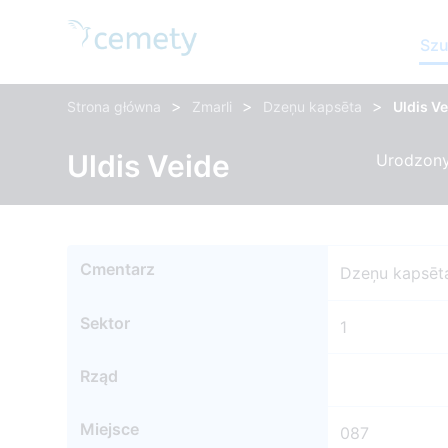
Szu
>
>
>
Strona główna
Zmarli
Dzeņu kapsēta
Uldis V
Uldis Veide
Urodzony
Cmentarz
Dzeņu kapsēt
Sektor
1
Rząd
Miejsce
087