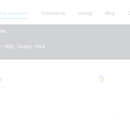
kaj zmarłych
Cmentarze
Usługi
Blog
eide
: 1962, Zmarły: 1994
a