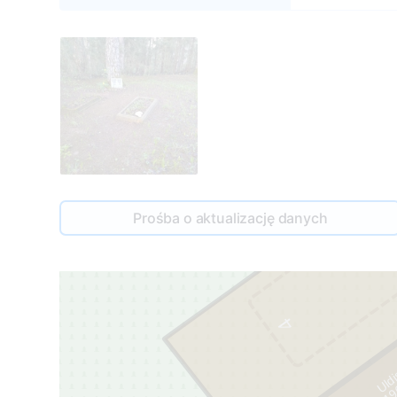
Prośba o aktualizację danych
4
Uldi