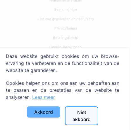
Veelgestelde vragen
Evenementen
Lijst van gemeenten en gebruikers
Privacybeleid
Betalingsbeleid
Cookie-instellingen
Deze website gebruikt cookies om uw browse-
Zoeken
ervaring te verbeteren en de functionaliteit van de
website te garanderen.
Zoeken naar overledenen
Zoeken naar begraafplaatsen
Cookies helpen ons om ons aan uw behoeften aan
te passen en de prestaties van de website te
Diensten
analyseren.
Lees meer
Contacten
Akkoord
Niet
akkoord
SIA "CEMETY", LV40103618951
371 29144816