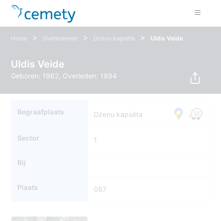
>
>
>
Home
Overledenen
Dzeņu kapsēta
Uldis Veide
Uldis Veide
Geboren: 1962, Overleden: 1994
Begraafplaats
Dzeņu kapsēta
Sector
1
Rij
Plaats
087