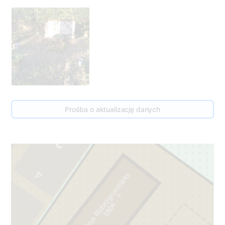
Prośba o aktualizację danych
4
Jānis Robežgruntnieks
?
1
9
0
4
-