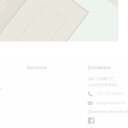
ežgruntnieks
?
1
9
0
4
-
3
Servicios
Contactos
SIA "CEMETY",
LV40103618951
os
371 29144816
info@cemety.lv
¡Operamos en todo el