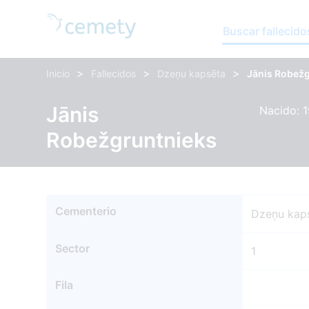
Buscar fallecido
>
>
>
Inicio
Fallecidos
Dzeņu kapsēta
Jānis Robež
Jānis
Nacido: 1
Robežgruntnieks
Cementerio
Dzeņu kap
Sector
1
Fila