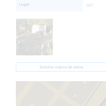
Lugar
067
Solicitar mejora de datos
5
4
3