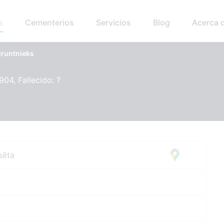
s
Cementerios
Servicios
Blog
Acerca 
gruntnieks
904, Fallecido: ?
sēta