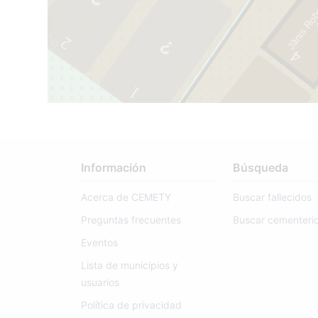
Jānis Rob
65
2
4
1
Información
Búsqueda
2
Acerca de CEMETY
Buscar fallecidos
Preguntas frecuentes
Buscar cementeri
67
Eventos
Lista de municipios y
usuarios
Política de privacidad