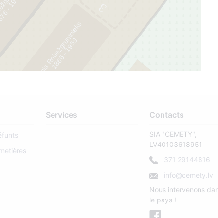
žgruntnieks
6
3
Jānis Robežgruntnieks
9
1
8
6
6
-
1
9
5
7
1
Services
Contacts
SIA "CEMETY",
éfunts
LV40103618951
metières
371 29144816
info@cemety.lv
69
Nous intervenons dan
le pays !