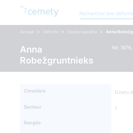
Rechercher des défunt
>
>
>
Accueil
Défunts
Dzeņu kapsēta
Anna Robežg
Anna
Né: 1876
Robežgruntnieks
Cimetière
Dzeņu 
Secteur
1
Rangée