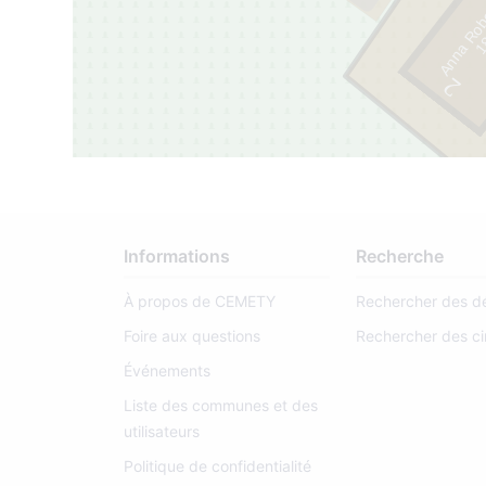
Anna Robe
1
8
7
6
-
1
9
6
2
6
Informations
Recherche
À propos de CEMETY
Rechercher des d
Foire aux questions
Rechercher des ci
Événements
Liste des communes et des
utilisateurs
Politique de confidentialité