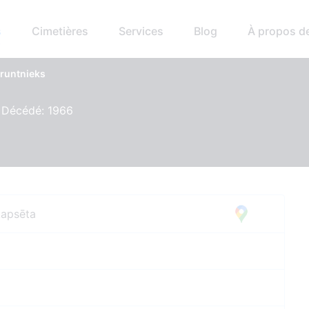
s
Cimetières
Services
Blog
À propos d
runtnieks
, Décédé: 1966
kapsēta