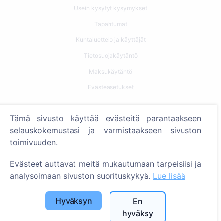
Usein kysytyt kysymykset
Tapahtumat
Kuntaluettelo ja käyttäjät
Tietosuojakäytäntö
Maksukäytäntö
Evästeasetukset
Haku
Tämä sivusto käyttää evästeitä parantaakseen
Etsi vainajia
selauskokemustasi ja varmistaakseen sivuston
toimivuuden.
Etsi hautausmaita
Evästeet auttavat meitä mukautumaan tarpeisiisi ja
Palvelut
analysoimaan sivuston suorituskykyä.
Lue lisää
Yhteystiedot
Hyväksyn
En
SIA "CEMETY", LV40103618951
hyväksy