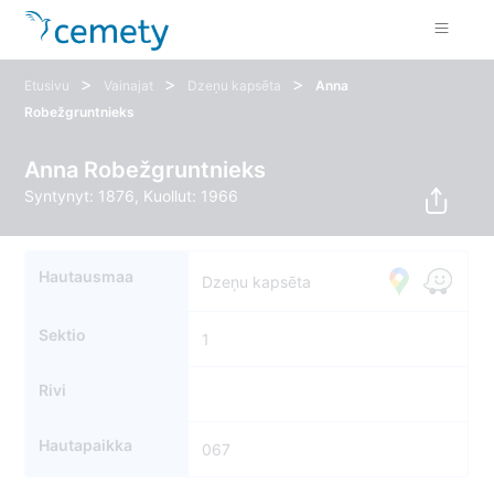
>
>
>
Etusivu
Vainajat
Dzeņu kapsēta
Anna
Robežgruntnieks
Anna Robežgruntnieks
Syntynyt: 1876, Kuollut: 1966
Hautausmaa
Dzeņu kapsēta
Sektio
1
Rivi
Hautapaikka
067