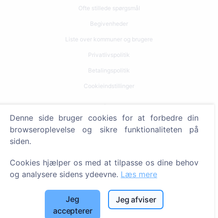
Ofte stillede spørgsmål
Begivenheder
Liste over kommuner og brugere
Privatlivspolitik
Betalingspolitik
Cookieindstillinger
Søg
Denne side bruger cookies for at forbedre din
Søg efter afdøde
browseroplevelse og sikre funktionaliteten på
siden.
Søg efter kirkegårde
Cookies hjælper os med at tilpasse os dine behov
Tjenester
og analysere sidens ydeevne.
Læs mere
Kontakt
Jeg
Jeg afviser
SIA "CEMETY", LV40103618951
accepterer