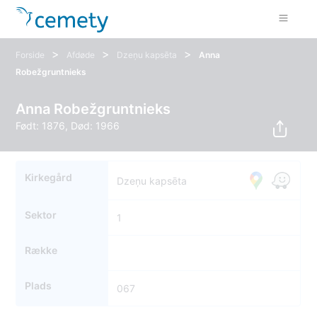
>
>
>
Forside
Afdøde
Dzeņu kapsēta
Anna
Robežgruntnieks
Anna Robežgruntnieks
Født: 1876, Død: 1966
Kirkegård
Dzeņu kapsēta
Sektor
1
Række
Plads
067