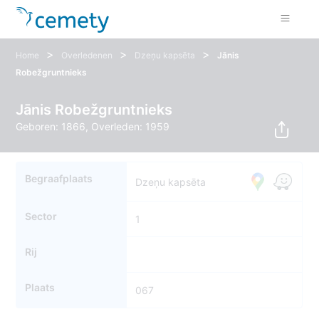
>
>
>
Home
Overledenen
Dzeņu kapsēta
Jānis
Robežgruntnieks
Jānis Robežgruntnieks
Geboren: 1866, Overleden: 1959
Begraafplaats
Dzeņu kapsēta
Sector
1
Rij
Plaats
067