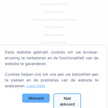
Veelgestelde vragen
Evenementen
Lijst van gemeenten en gebruikers
Privacybeleid
Betalingsbeleid
Cookie-instellingen
Deze website gebruikt cookies om uw browse-
Zoeken
ervaring te verbeteren en de functionaliteit van de
Zoeken naar overledenen
website te garanderen.
Zoeken naar begraafplaatsen
Cookies helpen ons om ons aan uw behoeften aan
te passen en de prestaties van de website te
Diensten
analyseren.
Lees meer
Contacten
Akkoord
Niet
SIA "CEMETY", LV40103618951
akkoord