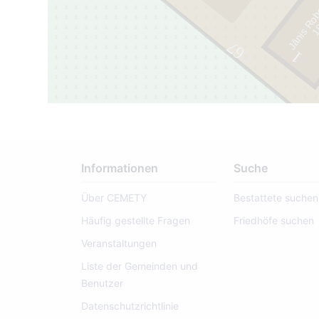
Jānis Rob
1
8
6
6
-
1
9
5
67
1
Informationen
Suche
Über CEMETY
Bestattete suchen
Häufig gestellte Fragen
Friedhöfe suchen
Veranstaltungen
Liste der Gemeinden und
Benutzer
Datenschutzrichtlinie