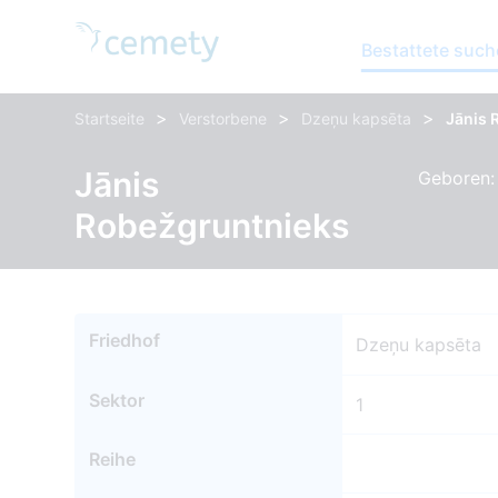
Bestattete suc
>
>
>
Startseite
Verstorbene
Dzeņu kapsēta
Jānis 
Jānis
Geboren:
Robežgruntnieks
Friedhof
Dzeņu kapsēta
Sektor
1
Reihe