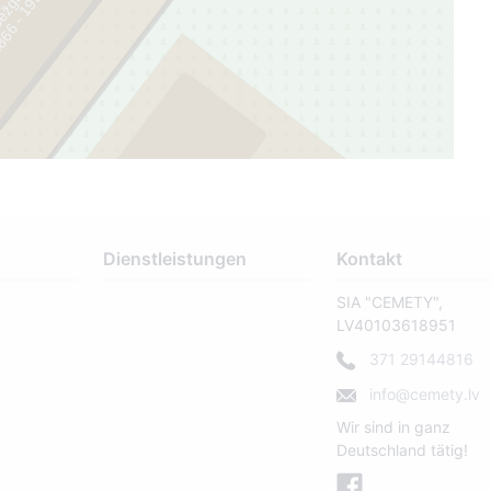
ežgruntnieks
9
2
Dienstleistungen
Kontakt
SIA "CEMETY",
69
LV40103618951
371 29144816
info@cemety.lv
Wir sind in ganz
Deutschland tätig!