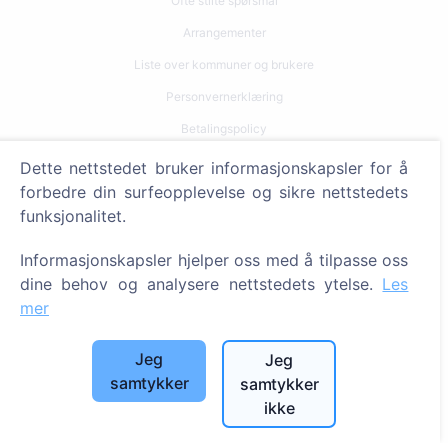
Ofte stilte spørsmål
Arrangementer
Liste over kommuner og brukere
Personvernerklæring
Betalingspolicy
Innstillinger for informasjonskapsler
Dette nettstedet bruker informasjonskapsler for å
forbedre din surfeopplevelse og sikre nettstedets
Søk
funksjonalitet.
Søk etter avdøde
Informasjonskapsler hjelper oss med å tilpasse oss
Søk etter gravplasser
dine behov og analysere nettstedets ytelse.
Les
mer
Tjenester
Jeg
Jeg
Kontakter
samtykker
samtykker
ikke
SIA "CEMETY", LV40103618951
371 29144816