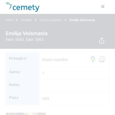
>
>
>
Hjem
Avdøde
Dzeņu kapsēta
Emilija Veismanis
Emilija Veismanis
Født: 1890, Død: 1963
Kirkegård
Dzeņu kapsēta
Sektor
1
Rekke
Plass
069