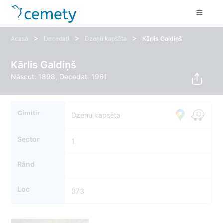
>
>
>
Acasă
Decedați
Dzeņu kapsēta
Kārlis Galdiņš
Kārlis Galdiņš
Născut: 1898, Decedat: 1961
Cimitir
Dzeņu kapsēta
Sector
1
Rând
Loc
073