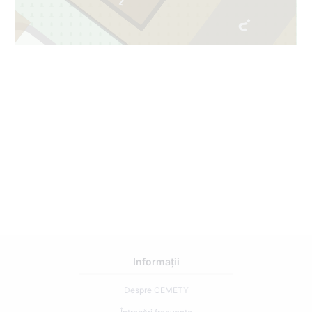
1
73
2
Informații
Despre CEMETY