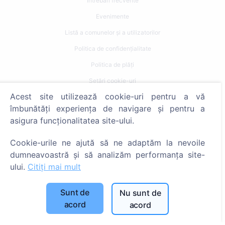
Întrebări frecvente
Evenimente
Listă a comunelor și a utilizatorilor
Politica de confidențialitate
Politica de plăți
Setări cookie-uri
Acest site utilizează cookie-uri pentru a vă
Caută
îmbunătăți experiența de navigare și pentru a
asigura funcționalitatea site-ului.
Caută decedați
Caută cimitire
Cookie-urile ne ajută să ne adaptăm la nevoile
dumneavoastră și să analizăm performanța site-
Servicii
ului.
Citiți mai mult
Contacte
Sunt de
Nu sunt de
acord
acord
SIA "CEMETY", LV40103618951
371 29144816