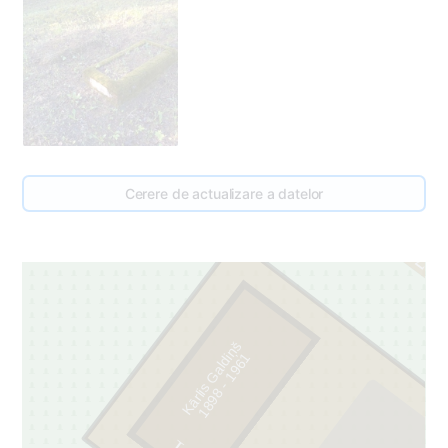
Cerere de actualizare a datelor
47
Kārlis Galdiņš
1
1
8
9
8
-
1
9
6