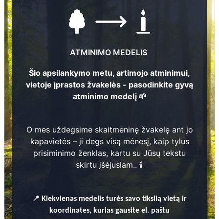
ATMINIMO MEDELIS
Šio apsilankymo metu, artimojo atminimui,
vietoje įprastos žvakelės - pasodinkite gyvą
atminimo medelį 🌱
Nuotraukų ir duomenų atnaujinimas
O mes uždegsime skaitmeninę žvakelę ant jo
47
kapavietės – ji degs visą mėnesį, kaip tylus
prisiminimo ženklas, kartu su Jūsų tekstu
skirtu įšėjusiam.. 🕯️
Kārlis Galdiņš
1
📍
Kiekvienas
medelis turės savo tikslią vietą ir
koordinates, kurias gausite el. paštu
1
8
9
8
-
1
9
6