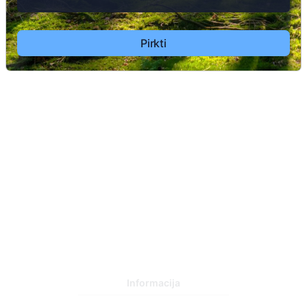
1
Pirkti
73
2
Informacija