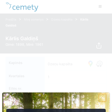
>
>
>
Pradžia
Mirę asmenys
Dzeņu kapsēta
Kārlis
Galdiņš
Kārlis Galdiņš
Gimė: 1898, Mirė: 1961
Kapinės
Dzeņu kapsēta
Kvartalas
1
Eilės nr.
Kapavietės nr.
073