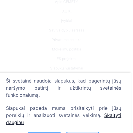
Apie CEMETY
D.U.K.
Įvykiai
Savivaldybių sąrašas
Privatumo politika
Mokėjimų politika
ES projektai
Slapukų nustatymai
Ši svetainė naudoja slapukus, kad pagerintų jūsų
Paieška
naršymo patirtį ir užtikrintų svetainės
Velionių paieška
funkcionalumą.
Kapinių paieška
Slapukai padeda mums prisitaikyti prie jūsų
poreikių ir analizuoti svetainės veikimą.
Skaityti
Paslaugos
daugiau
Kontaktai