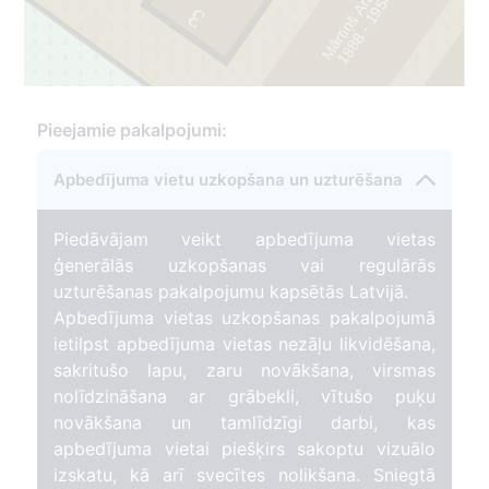
Mārtiņš Arājs
4
3
1
8
8
8
-
1
9
5
5
Pieejamie pakalpojumi:
45
7
Apbedījuma vietu uzkopšana un uzturēšana
Piedāvājam veikt apbedījuma vietas
ģenerālās uzkopšanas vai regulārās
uzturēšanas pakalpojumu kapsētās Latvijā.
Apbedījuma vietas uzkopšanas pakalpojumā
ietilpst apbedījuma vietas nezāļu likvidēšana,
sakritušo lapu, zaru novākšana, virsmas
nolīdzināšana ar grābekli, vītušo puķu
novākšana un tamlīdzīgi darbi, kas
apbedījuma vietai piešķirs sakoptu vizuālo
izskatu, kā arī svecītes nolikšana. Sniegtā