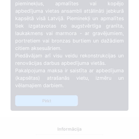
pieminekļus, apmalītes vai kopējo
apbedījuma vietas ansambli attālināti jebkurā
kapsētā visā Latvijā. Pieminekļi un apmalītes
tiek izgatavotas no augstvērtīga granīta,
laukakmens vai marmora - ar gravējumiem,
portretiem vai bronzas burtiem un dažādiem
citiem aksesuāriem.
Piedāvājam arī visu veidu rekonstrukcijas un
renovācijas darbus apbedījuma vietās.
Pakalpojuma maksa ir saistīta ar apbedījuma
(kapsētas) atrašanās vietu, izmēru un
vēlamajiem darbiem.
Pirkt
Informācija