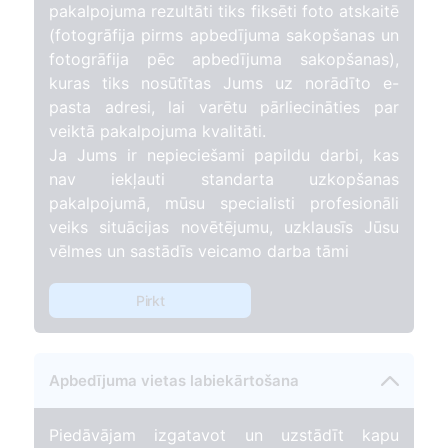
pakalpojuma rezultāti tiks fiksēti foto atskaitē
(fotogrāfija pirms apbedījuma sakopšanas un
fotogrāfija pēc apbedījuma sakopšanas),
kuras tiks nosūtītas Jums uz norādīto e-
pasta adresi, lai varētu pārliecināties par
veiktā pakalpojuma kvalitāti.
Ja Jums ir nepieciešami papildu darbi, kas
nav iekļauti standarta uzkopšanas
pakalpojumā, mūsu specialisti profesionāli
veiks situācijas novētējumu, uzklausīs Jūsu
vēlmes un sastādīs veicamo darba tāmi
Pirkt
Apbedījuma vietas labiekārtošana
Piedāvājam izgatavot un uzstādīt kapu