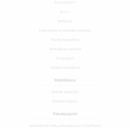
Par CEMETY
B.U.J.
Notikumi
Pašvaldību un lietotāju saraksts
Privātuma politika
Maksājumu politika
ES projekti
Sīkfailu iestatījumi
Meklēšana
Meklēt apbedīto
Meklēt kapsētu
Pakalpojumi
Apbedījuma vietu uzkopšana un uzturēšana