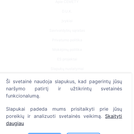
Apie CEMETY
D.U.K.
Įvykiai
Savivaldybių sąrašas
Privatumo politika
Mokėjimų politika
ES projektai
Slapukų nustatymai
Ši svetainė naudoja slapukus, kad pagerintų jūsų
Paieška
naršymo patirtį ir užtikrintų svetainės
Velionių paieška
funkcionalumą.
Kapinių paieška
Slapukai padeda mums prisitaikyti prie jūsų
poreikių ir analizuoti svetainės veikimą.
Skaityti
Paslaugos
daugiau
Kontaktai