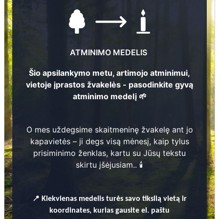
ATMINIMO MEDELIS
Šio apsilankymo metu, artimojo atminimui,
vietoje įprastos žvakelės - pasodinkite gyvą
atminimo medelį 🌱
Nuotraukų ir duomenų atnaujinimas
O mes uždegsime skaitmeninę žvakelę ant jo
kapavietės – ji degs visą mėnesį, kaip tylus
6
Anna Arājs
7
prisiminimo ženklas, kartu su Jūsų tekstu
skirtu įšėjusiam.. 🕯️
4
1
8
9
3
-
1
9
7
Mārtiņš Arājs
4
3
📍
Kiekvienas
medelis turės savo tikslią vietą ir
koordinates, kurias gausite el. paštu
1
8
8
8
-
1
9
5