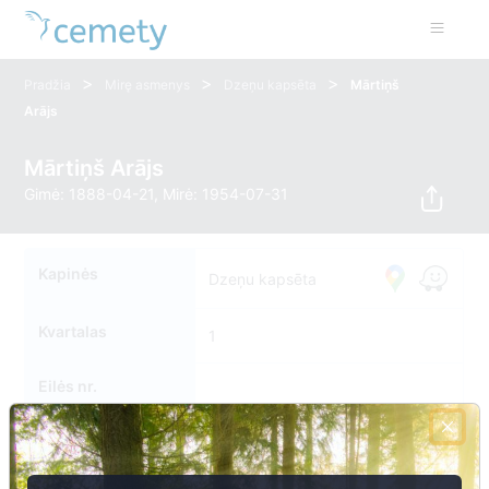
>
>
>
Pradžia
Mirę asmenys
Dzeņu kapsēta
Mārtiņš
Arājs
Mārtiņš Arājs
Gimė: 1888-04-21, Mirė: 1954-07-31
Kapinės
Dzeņu kapsēta
Kvartalas
1
Eilės nr.
Kapavietės nr.
045