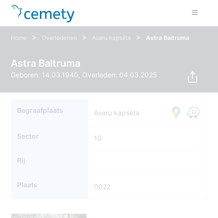
>
>
>
Home
Overledenen
Asaru kapsēta
Astra Baltruma
Astra Baltruma
Geboren: 14.03.1940, Overleden: 04.03.2025
Begraafplaats
Asaru kapsēta
Sector
10
Rij
Plaats
0022