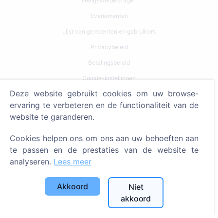
Veelgestelde vragen
Evenementen
Lijst van gemeenten en gebruikers
Privacybeleid
Betalingsbeleid
Cookie-instellingen
Deze website gebruikt cookies om uw browse-
Zoeken
ervaring te verbeteren en de functionaliteit van de
website te garanderen.
Zoeken naar overledenen
Zoeken naar begraafplaatsen
Cookies helpen ons om ons aan uw behoeften aan
te passen en de prestaties van de website te
Diensten
analyseren.
Lees meer
Contacten
Akkoord
Niet
akkoord
SIA "CEMETY", LV40103618951
371 29144816