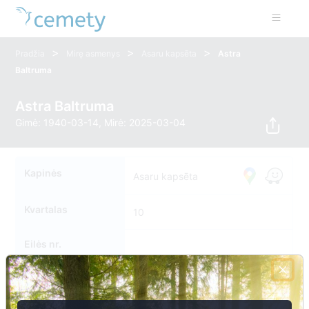
>
>
>
Pradžia
Mirę asmenys
Asaru kapsēta
Astra
Baltruma
Astra Baltruma
Gimė: 1940-03-14, Mirė: 2025-03-04
Kapinės
Asaru kapsēta
Kvartalas
10
Eilės nr.
Kapavietės nr.
0022