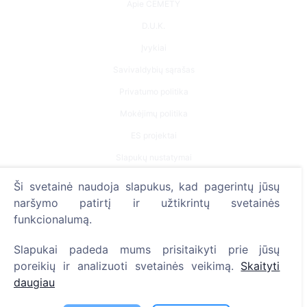
Apie CEMETY
D.U.K.
Įvykiai
Savivaldybių sąrašas
Privatumo politika
Mokėjimų politika
ES projektai
Slapukų nustatymai
Ši svetainė naudoja slapukus, kad pagerintų jūsų
Paieška
naršymo patirtį ir užtikrintų svetainės
Velionių paieška
funkcionalumą.
Kapinių paieška
Slapukai padeda mums prisitaikyti prie jūsų
poreikių ir analizuoti svetainės veikimą.
Skaityti
Paslaugos
daugiau
Kontaktai