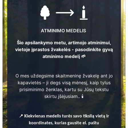
ATMINIMO MEDELIS
Šio apsilankymo metu, artimojo atminimui,
vietoje įprastos žvakelės - pasodinkite gyvą
atminimo medelį 🌱
Nuotraukų ir duomenų atnaujinimas
O mes uždegsime skaitmeninę žvakelę ant jo
22
kapavietės – ji degs visą mėnesį, kaip tylus
3
prisiminimo ženklas, kartu su Jūsų tekstu
1
skirtu įšėjusiam.. 🕯️
Astra Baltruma
5
4
📍
Kiekvienas
medelis turės savo tikslią vietą ir
koordinates, kurias gausite el. paštu
26