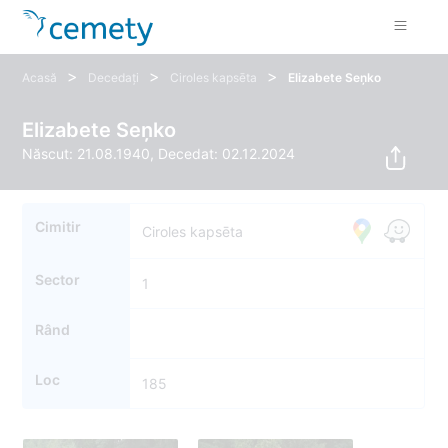
>
>
>
Acasă
Decedați
Ciroles kapsēta
Elizabete Seņko
Elizabete Seņko
Născut: 21.08.1940, Decedat: 02.12.2024
Cimitir
Ciroles kapsēta
Sector
1
Rând
Loc
185