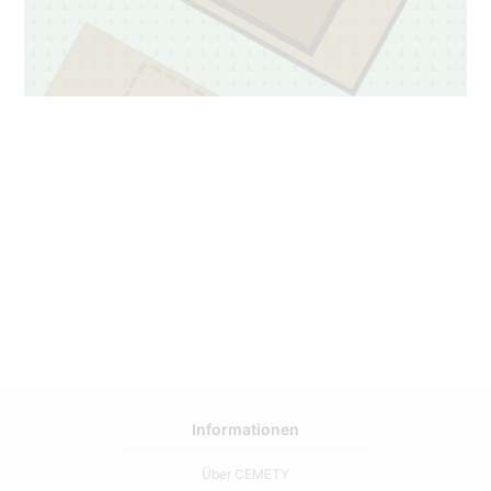
3
187
Informationen
Über CEMETY