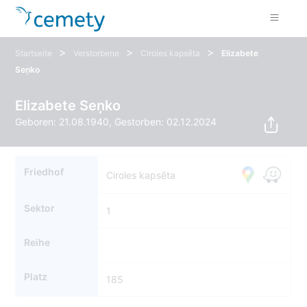
>
>
>
Startseite
Verstorbene
Ciroles kapsēta
Elizabete
Seņko
Elizabete Seņko
Geboren: 21.08.1940, Gestorben: 02.12.2024
Friedhof
Ciroles kapsēta
Sektor
1
Reihe
Platz
185