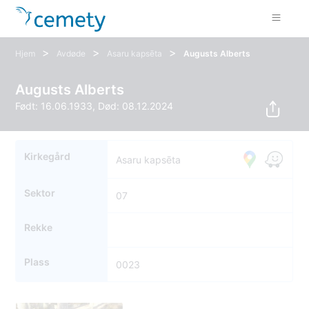
>
>
>
Hjem
Avdøde
Asaru kapsēta
Augusts Alberts
Augusts Alberts
Født: 16.06.1933, Død: 08.12.2024
Kirkegård
Asaru kapsēta
Sektor
07
Rekke
Plass
0023