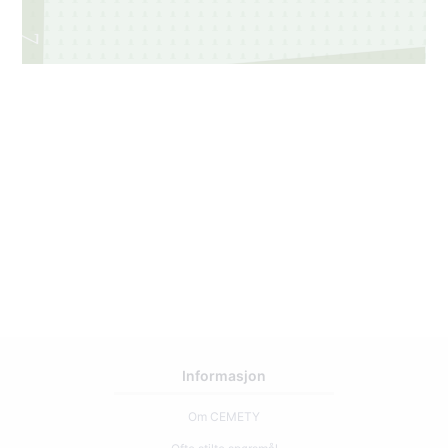
7
2
Informasjon
Om CEMETY