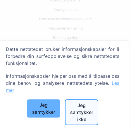
Ofte stilte spørsmål
Arrangementer
Liste over kommuner og brukere
Personvernerklæring
Betalingspolicy
Innstillinger for informasjonskapsler
Dette nettstedet bruker informasjonskapsler for å
forbedre din surfeopplevelse og sikre nettstedets
Søk
funksjonalitet.
Søk etter avdøde
Informasjonskapsler hjelper oss med å tilpasse oss
Søk etter gravplasser
dine behov og analysere nettstedets ytelse.
Les
mer
Tjenester
Jeg
Jeg
Kontakter
samtykker
samtykker
ikke
SIA "CEMETY", LV40103618951
371 29144816