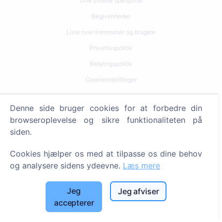
Ofte stillede spørgsmål
Begivenheder
Liste over kommuner og brugere
Privatlivspolitik
Betalingspolitik
Cookieindstillinger
Søg
Denne side bruger cookies for at forbedre din
browseroplevelse og sikre funktionaliteten på
Søg efter afdøde
siden.
Søg efter kirkegårde
Cookies hjælper os med at tilpasse os dine behov
Tjenester
og analysere sidens ydeevne.
Læs mere
Kontakt
Jeg
Jeg afviser
accepterer
SIA "CEMETY", LV40103618951
371 29144816