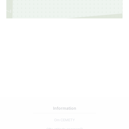
7
2
Information
Om CEMETY