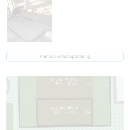
Anmod om dataopdatering
Mairita Alberta
23
1934 - 2022
2
Augusts Alberts
1933 - 2024
3