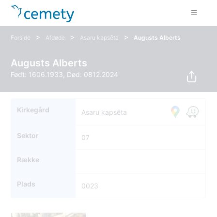
>
>
>
Forside
Afdøde
Asaru kapsēta
Augusts Alberts
Augusts Alberts
Født: 1606.1933, Død: 0812.2024
Kirkegård
Asaru kapsēta
Sektor
07
Række
Plads
0023