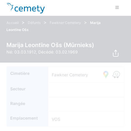
>
>
>
Accueil
Défunts
Fawkner Cemetery
Marija
Leontīne Ošs
Marija Leontīne Ošs (Mūrnieks)
Né: 03.03.1912, Décédé: 03.02.1969
Cimetière
Fawkner Cemetery
Secteur
Rangée
Emplacement
VOS