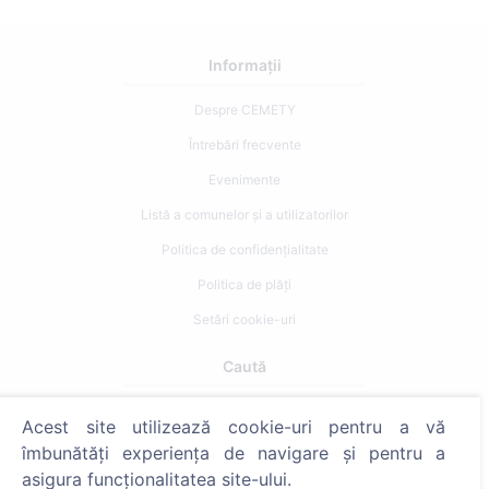
Informații
Despre CEMETY
Întrebări frecvente
Evenimente
Listă a comunelor și a utilizatorilor
Politica de confidențialitate
Politica de plăți
Setări cookie-uri
Caută
Caută decedați
Acest site utilizează cookie-uri pentru a vă
Caută cimitire
îmbunătăți experiența de navigare și pentru a
asigura funcționalitatea site-ului.