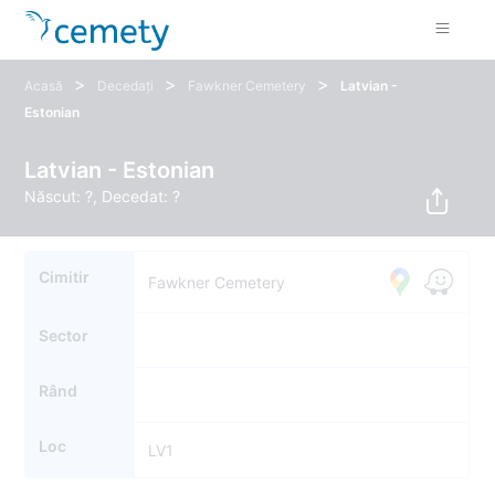
>
>
>
Acasă
Decedați
Fawkner Cemetery
Latvian -
Estonian
Latvian - Estonian
Născut: ?, Decedat: ?
Cimitir
Fawkner Cemetery
Sector
Rând
Loc
LV1