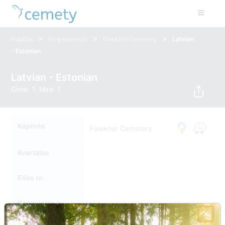
>
>
>
Pradžia
Mirę asmenys
Fawkner Cemetery
Latvian
- Estonian
Latvian - Estonian
Gimė: ?, Mirė: ?
Kapinės
Fawkner Cemetery
Kvartalas
Eilės nr.
Kapavietės nr.
LV1