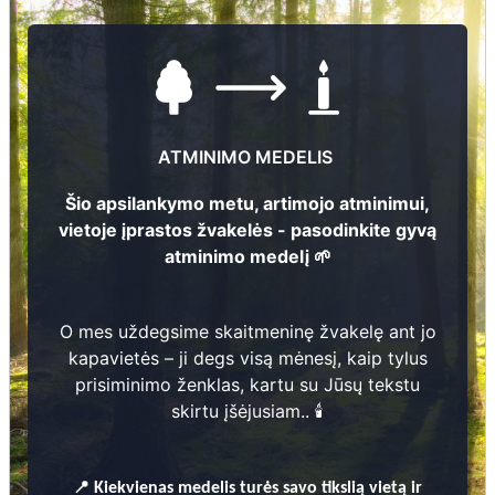
ATMINIMO MEDELIS
Šio apsilankymo metu, artimojo atminimui,
vietoje įprastos žvakelės - pasodinkite gyvą
atminimo medelį 🌱
O mes uždegsime skaitmeninę žvakelę ant jo
kapavietės – ji degs visą mėnesį, kaip tylus
prisiminimo ženklas, kartu su Jūsų tekstu
skirtu įšėjusiam.. 🕯️
Nuotraukų ir duomenų atnaujinimas
📍
Kiekvienas
medelis turės savo tikslią vietą ir