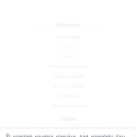
Informacija
Apie CEMETY
D.U.K.
Įvykiai
Savivaldybių sąrašas
Privatumo politika
Mokėjimų politika
ES projektai
Slapukų nustatymai
Paieška
Velionių paieška
Ši svetainė naudoja slapukus, kad pagerintų jūsų