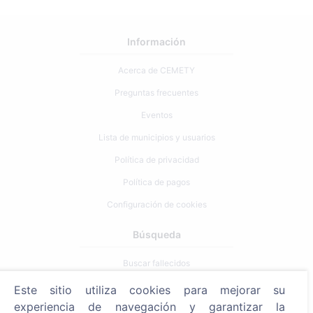
Información
Acerca de CEMETY
Preguntas frecuentes
Eventos
Lista de municipios y usuarios
Política de privacidad
Política de pagos
Configuración de cookies
Búsqueda
Buscar fallecidos
Buscar cementerios
Este sitio utiliza cookies para mejorar su
experiencia de navegación y garantizar la