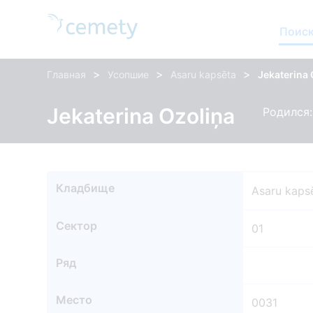
Поиск
>
>
>
Главная
Усопшие
Asaru kapsēta
Jekaterina 
Jekaterina Ozoliņa
Родился:
Кладбище
Asaru kaps
Сектор
01
Ряд
Место
0031