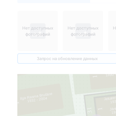
Нет доступных
Нет доступных
Н
фотографий
фотографий
33
Запрос на обновление данных
2
Līna U
1890 
1
32
Ilga Rasma Brutāne
Jekater
1932 - 2004
193
1
Jān
31
1
19