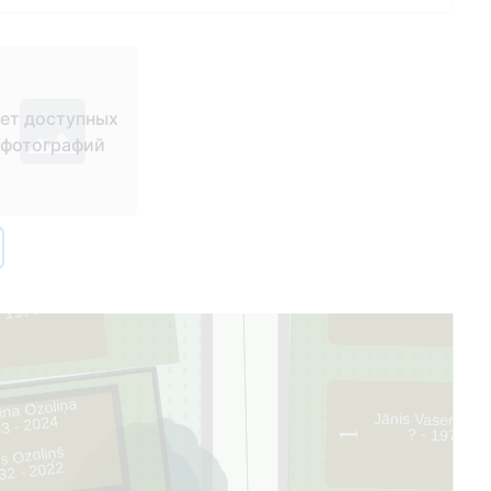
ет доступных
фотографий
55
2
rpens
- 1977
ina Ozoliņa
Jānis Vasermani
3 - 2024
? - 1970
1
is Ozoliņš
32 - 2022