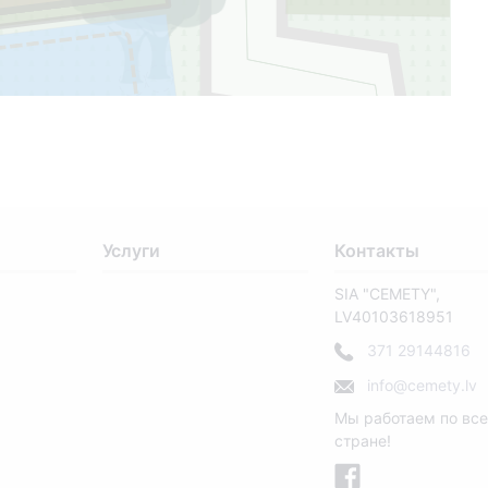
Услуги
Контакты
SIA "CEMETY",
LV40103618951
371 29144816
info@cemety.lv
Мы работаем по вс
стране!