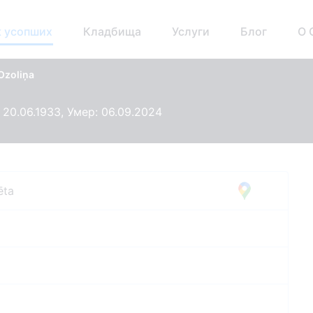
 усопших
Кладбища
Услуги
Блог
О 
Ozoliņa
 20.06.1933, Умер: 06.09.2024
ēta