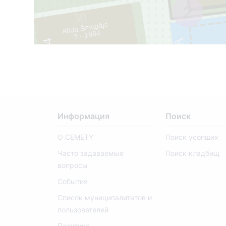
2
30
Alīda Šmugājs
? - 1984
031A
4
1
Информация
Поиск
О CEMETY
Поиск усопших
Часто задаваемые
Поиск кладбищ
вопросы
События
Список муниципалитетов и
пользователей
Политика