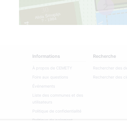
2
30
Alīda Šmugājs
? - 1984
031A
4
1
Informations
Recherche
À propos de CEMETY
Rechercher des d
Foire aux questions
Rechercher des ci
Événements
Liste des communes et des
utilisateurs
Politique de confidentialité
Politique de paiement