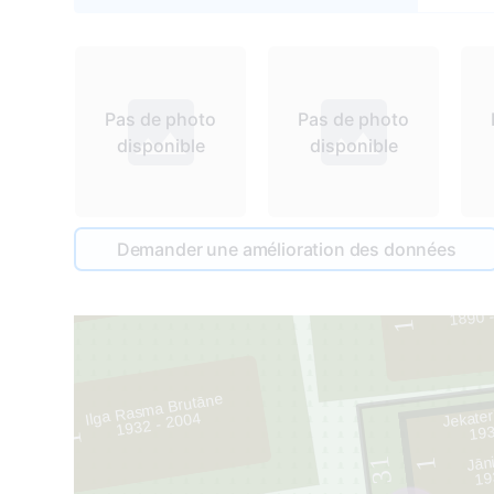
Pas de photo
Pas de photo
disponible
disponible
33
Demander une amélioration des données
2
Līna U
1890 
1
32
Ilga Rasma Brutāne
Jekater
1932 - 2004
193
1
Jān
31
1
19