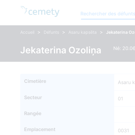
Rechercher des défunt
>
>
>
Accueil
Défunts
Asaru kapsēta
Jekaterina Oz
Jekaterina Ozoliņa
Né: 20.0
Cimetière
Asaru 
Secteur
01
Rangée
Emplacement
0031