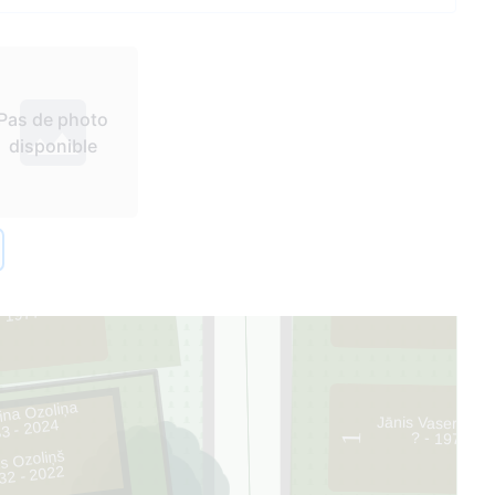
Pas de photo
disponible
55
2
rpens
- 1977
ina Ozoliņa
Jānis Vasermani
3 - 2024
? - 1970
1
is Ozoliņš
32 - 2022