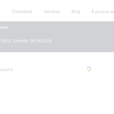
s
Cimetières
Services
Blog
À propos d
oliņa
6.1933, Décédé: 06.09.2024
kapsēta