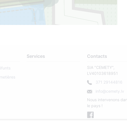
Services
Contacts
SIA "CEMETY",
éfunts
LV40103618951
metières
371 29144816
info@cemety.lv
Nous intervenons dan
le pays !