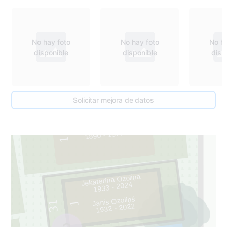
No hay foto
No hay foto
No ha
disponible
disponible
disp
33
Solicitar mejora de datos
Līna Urpens
1890 - 1977
1
Jekaterina Ozoliņa
1933 - 2024
Jānis Ozoliņš
31
1
1932 - 2022