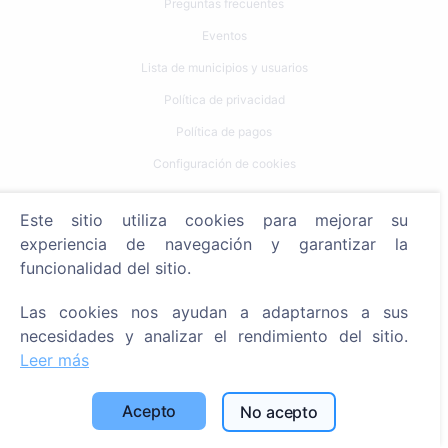
Preguntas frecuentes
Eventos
Lista de municipios y usuarios
Política de privacidad
Política de pagos
Configuración de cookies
Búsqueda
Este sitio utiliza cookies para mejorar su
experiencia de navegación y garantizar la
Buscar fallecidos
funcionalidad del sitio.
Buscar cementerios
Las cookies nos ayudan a adaptarnos a sus
Servicios
necesidades y analizar el rendimiento del sitio.
Leer más
Contactos
Acepto
No acepto
SIA "CEMETY", LV40103618951
371 29144816