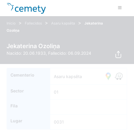
>
>
>
Inicio
Fallecidos
Asaru kapsēta
Jekaterina
Ozoliņa
Jekaterina Ozoliņa
Nacido: 20.06.1933, Fallecido: 06.09.2024
Cementerio
Asaru kapsēta
Sector
01
Fila
Lugar
0031