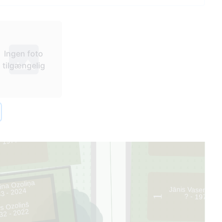
Ingen foto
tilgængelig
55
2
rpens
- 1977
ina Ozoliņa
Jānis Vasermani
3 - 2024
? - 1970
1
is Ozoliņš
32 - 2022