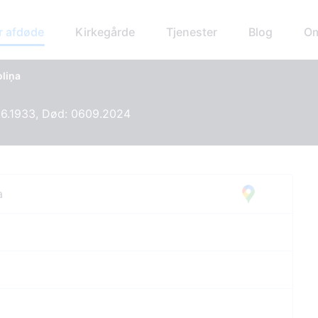
r afdøde
Kirkegårde
Tjenester
Blog
Om
oliņa
06.1933, Død: 0609.2024
a