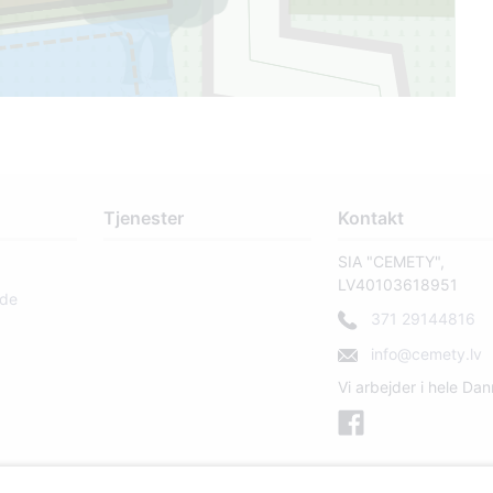
Tjenester
Kontakt
SIA "CEMETY",
LV40103618951
rde
371 29144816
info@cemety.lv
Vi arbejder i hele Da