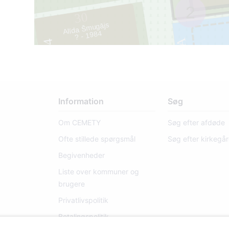
2
30
Alīda Šmugājs
? - 1984
031A
4
1
Information
Søg
Om CEMETY
Søg efter afdøde
Ofte stillede spørgsmål
Søg efter kirkegå
Begivenheder
Liste over kommuner og
brugere
Privatlivspolitik
Betalingspolitik