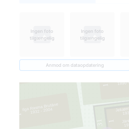
Ingen foto
Ingen foto
tilgængelig
tilgængelig
33
Anmod om dataopdatering
2
Līna U
1890 
1
32
Ilga Rasma Brutāne
Jekater
1932 - 2004
193
1
Jān
31
1
19