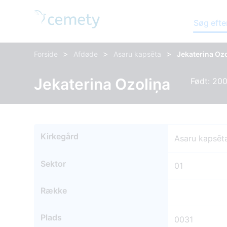
Søg efte
>
>
>
Forside
Afdøde
Asaru kapsēta
Jekaterina Oz
Jekaterina Ozoliņa
Født: 20
Kirkegård
Asaru kapsēt
Sektor
01
Række
Plads
0031