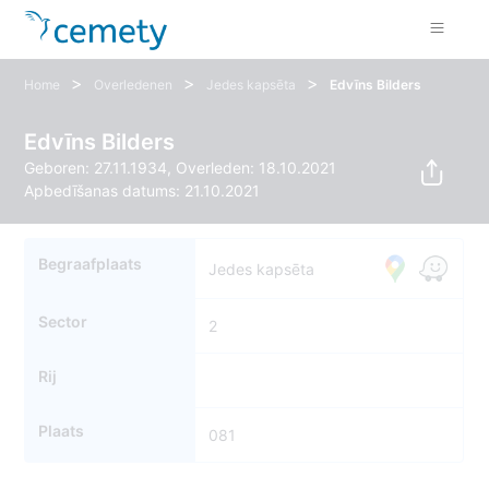
>
>
>
Home
Overledenen
Jedes kapsēta
Edvīns Bilders
Edvīns Bilders
Geboren: 27.11.1934, Overleden: 18.10.2021
Apbedīšanas datums: 21.10.2021
Begraafplaats
Jedes kapsēta
Sector
2
Rij
Plaats
081