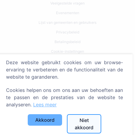
Veelgestelde vragen
Evenementen
Lijst van gemeenten en gebruikers
Privacybeleid
Betalingsbeleid
Cookie-instellingen
Deze website gebruikt cookies om uw browse-
Zoeken
ervaring te verbeteren en de functionaliteit van de
website te garanderen.
Zoeken naar overledenen
Zoeken naar begraafplaatsen
Cookies helpen ons om ons aan uw behoeften aan
te passen en de prestaties van de website te
Diensten
analyseren.
Lees meer
Contacten
Akkoord
Niet
SIA "CEMETY", LV40103618951
akkoord