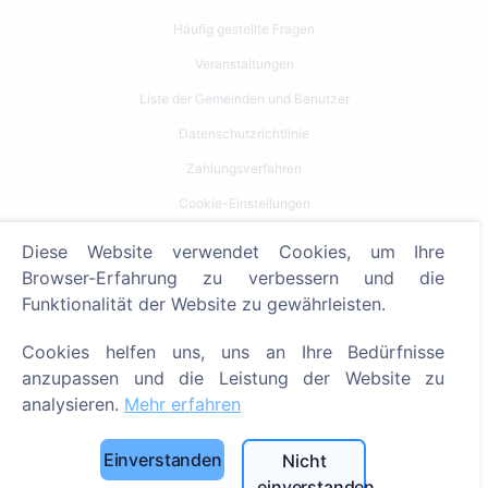
Häufig gestellte Fragen
Veranstaltungen
Liste der Gemeinden und Benutzer
Datenschutzrichtlinie
Zahlungsverfahren
Cookie-Einstellungen
Diese Website verwendet Cookies, um Ihre
Suche
Browser-Erfahrung zu verbessern und die
Bestattete suchen
Funktionalität der Website zu gewährleisten.
Friedhöfe suchen
Cookies helfen uns, uns an Ihre Bedürfnisse
anzupassen und die Leistung der Website zu
Dienstleistungen
analysieren.
Mehr erfahren
Kontakt
Einverstanden
Nicht
SIA "CEMETY", LV40103618951
einverstanden