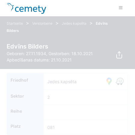
>
>
>
Startseite
Verstorbene
Jedes kapsēta
Edvīns
Bilders
Edvīns Bilders
Geboren: 27.11.1934, Gestorben: 18.10.2021
Apbedīšanas datums: 21.10.2021
Friedhof
Jedes kapsēta
Sektor
2
Reihe
Platz
081