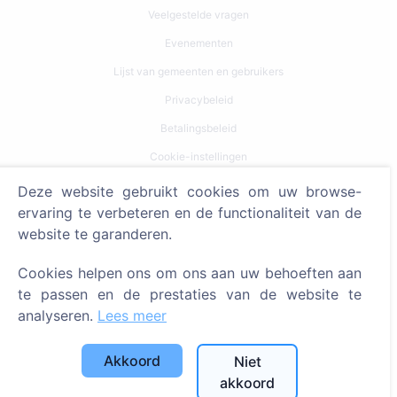
Veelgestelde vragen
Evenementen
Lijst van gemeenten en gebruikers
Privacybeleid
Betalingsbeleid
Cookie-instellingen
Deze website gebruikt cookies om uw browse-
Zoeken
ervaring te verbeteren en de functionaliteit van de
Zoeken naar overledenen
website te garanderen.
Zoeken naar begraafplaatsen
Cookies helpen ons om ons aan uw behoeften aan
te passen en de prestaties van de website te
Diensten
analyseren.
Lees meer
Contacten
Akkoord
Niet
SIA "CEMETY", LV40103618951
akkoord