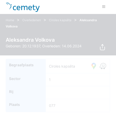
>
>
>
Home
Overledenen
Ciroles kapsēta
Aleksandra
Volkova
Aleksandra Volkova
Geboren: 20.12.1937, Overleden: 14.06.2024
Begraafplaats
Ciroles kapsēta
Sector
1
Rij
Plaats
077