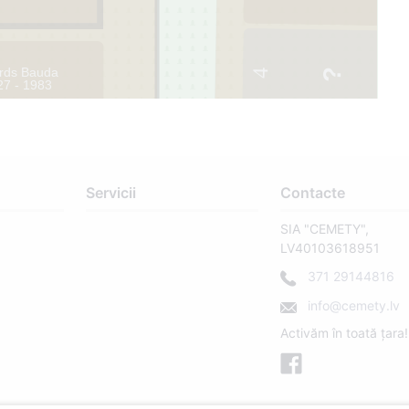
rds Bauda
4
27 - 1983
11
Servicii
Contacte
SIA "CEMETY",
LV40103618951
371 29144816
info@cemety.lv
Activăm în toată țara!