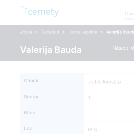
Cau
>
>
>
Acasă
Decedați
Jedes kapsēta
Valerija Baud
Valerija Bauda
Născut: 0
Cimitir
Jedes kapsēta
Sector
1
Rând
Loc
023