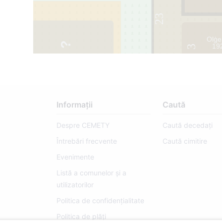
23
Olģe
47
1
19
3
Informații
Caută
Despre CEMETY
Caută decedați
Întrebări frecvente
Caută cimitire
Evenimente
Listă a comunelor și a
utilizatorilor
Politica de confidențialitate
Politica de plăți