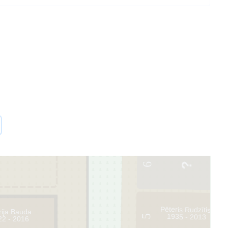
6
Pēteris Rudzītis
rija Bauda
1935 - 2013
5
22 - 2016