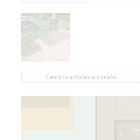
Cerere de actualizare a datelor
49
1
5
Vale
19
4