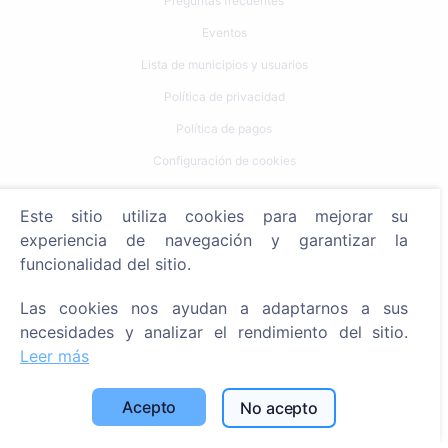
Preguntas frecuentes
Eventos
Lista de municipios y usuarios
Política de privacidad
Política de pagos
Configuración de cookies
Búsqueda
Este sitio utiliza cookies para mejorar su
experiencia de navegación y garantizar la
Buscar fallecidos
funcionalidad del sitio.
Buscar cementerios
Las cookies nos ayudan a adaptarnos a sus
Servicios
necesidades y analizar el rendimiento del sitio.
Leer más
Contactos
Acepto
No acepto
SIA "CEMETY", LV40103618951
371 29144816