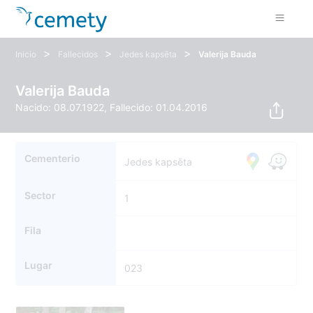
>
>
>
Inicio
Fallecidos
Jedes kapsēta
Valerija Bauda
Valerija Bauda
Nacido: 08.07.1922, Fallecido: 01.04.2016
Cementerio
Jedes kapsēta
Sector
1
Fila
Lugar
023