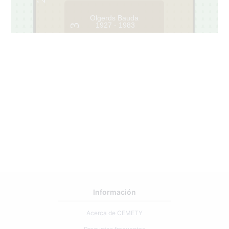
Olģerds Bauda
1927 - 1983
3
Información
Acerca de CEMETY