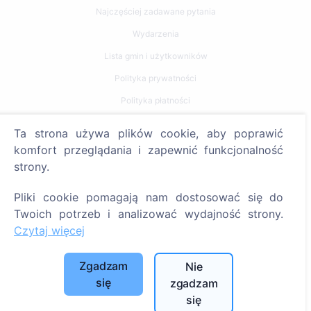
Najczęściej zadawane pytania
Wydarzenia
Lista gmin i użytkowników
Polityka prywatności
Polityka płatności
Ustawienia plików cookie
Ta strona używa plików cookie, aby poprawić
komfort przeglądania i zapewnić funkcjonalność
Szukaj
strony.
Szukaj zmarłych
Pliki cookie pomagają nam dostosować się do
Szukaj cmentarzy
Twoich potrzeb i analizować wydajność strony.
Czytaj więcej
Usługi
Zgadzam
Nie
Kontakty
się
zgadzam
SIA "CEMETY", LV40103618951
się