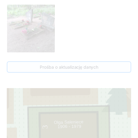
99
Prośba o aktualizację danych
77
1
Olga Saleniece
1906 - 1979
3