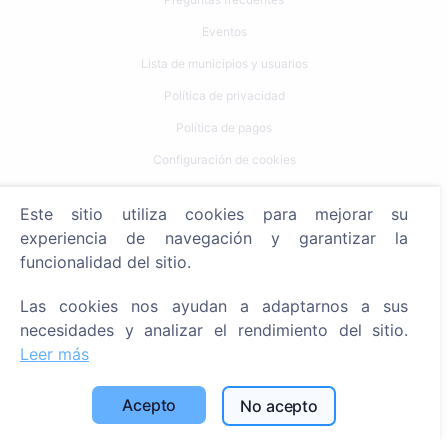
Eventos
Lista de municipios y usuarios
Política de privacidad
Política de pagos
Configuración de cookies
Búsqueda
Este sitio utiliza cookies para mejorar su
experiencia de navegación y garantizar la
Buscar fallecidos
funcionalidad del sitio.
Buscar cementerios
Las cookies nos ayudan a adaptarnos a sus
Servicios
necesidades y analizar el rendimiento del sitio.
Leer más
Contactos
Acepto
No acepto
SIA "CEMETY", LV40103618951
371 29144816