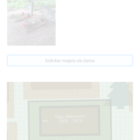
99
Solicitar mejora de datos
77
1
Olga Saleniece
1906 - 1979
3