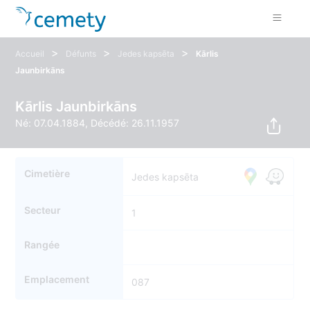
>
>
>
Accueil
Défunts
Jedes kapsēta
Kārlis
Jaunbirkāns
Kārlis Jaunbirkāns
Né: 07.04.1884, Décédé: 26.11.1957
Cimetière
Jedes kapsēta
Secteur
1
Rangée
Emplacement
087