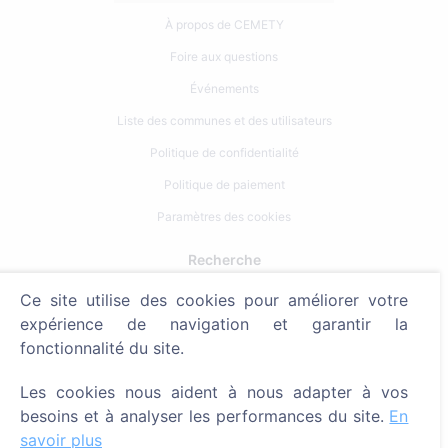
À propos de CEMETY
Foire aux questions
Événements
Liste des communes et des utilisateurs
Politique de confidentialité
Politique de paiement
Paramètres des cookies
Recherche
Ce site utilise des cookies pour améliorer votre
Rechercher des défunts
expérience de navigation et garantir la
Rechercher des cimetières
fonctionnalité du site.
Services
Les cookies nous aident à nous adapter à vos
besoins et à analyser les performances du site.
En
Contacts
savoir plus