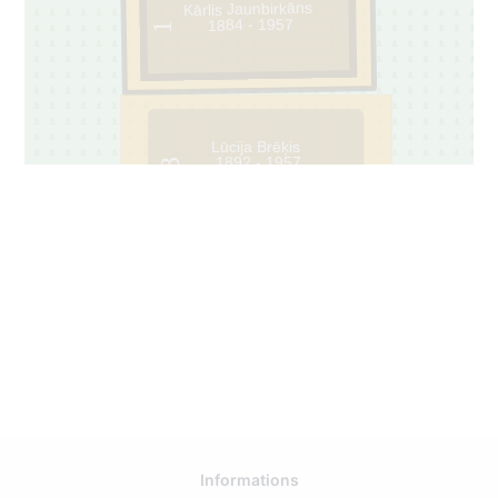
Kārlis Jaunbirkāns
1884 - 1957
1
Lūcija Brēķis
1892 - 1957
3
85
Informations