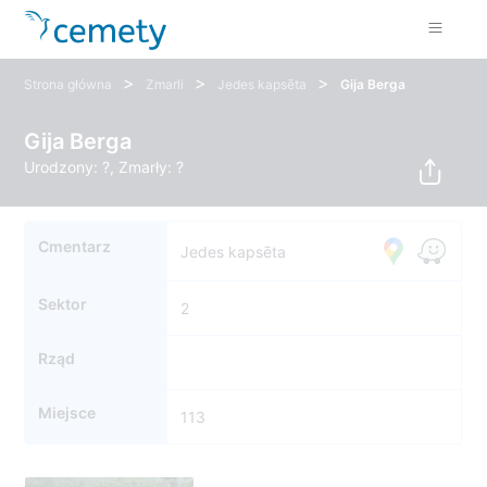
>
>
>
Strona główna
Zmarli
Jedes kapsēta
Gija Berga
Gija Berga
Urodzony: ?, Zmarły: ?
Cmentarz
Jedes kapsēta
Sektor
2
Rząd
Miejsce
113