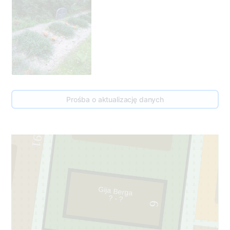
113
Prośba o aktualizację danych
5
91
3
Gija Berga
? - ?
6