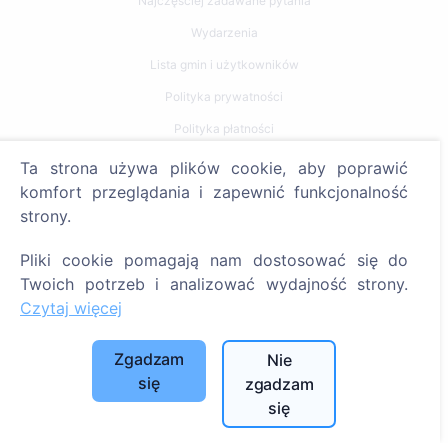
Najczęściej zadawane pytania
Wydarzenia
Lista gmin i użytkowników
Polityka prywatności
Polityka płatności
Ustawienia plików cookie
Ta strona używa plików cookie, aby poprawić
komfort przeglądania i zapewnić funkcjonalność
Szukaj
strony.
Szukaj zmarłych
Pliki cookie pomagają nam dostosować się do
Szukaj cmentarzy
Twoich potrzeb i analizować wydajność strony.
Czytaj więcej
Usługi
Zgadzam
Nie
Kontakty
się
zgadzam
się
SIA "CEMETY", LV40103618951
371 29144816