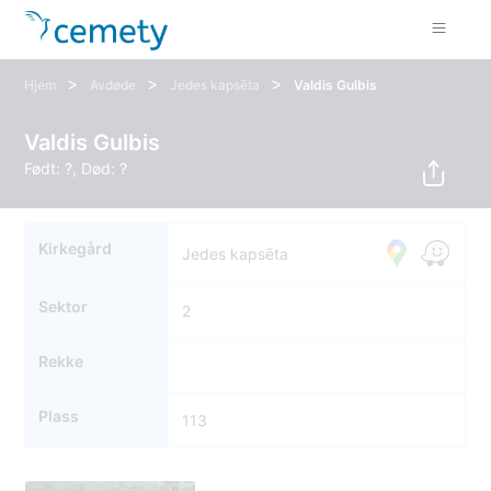
>
>
>
Hjem
Avdøde
Jedes kapsēta
Valdis Gulbis
Valdis Gulbis
Født: ?, Død: ?
Kirkegård
Jedes kapsēta
Sektor
2
Rekke
Plass
113