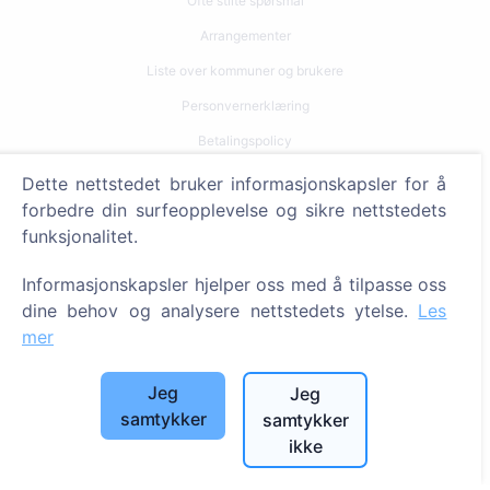
Ofte stilte spørsmål
Arrangementer
Liste over kommuner og brukere
Personvernerklæring
Betalingspolicy
Innstillinger for informasjonskapsler
Dette nettstedet bruker informasjonskapsler for å
forbedre din surfeopplevelse og sikre nettstedets
Søk
funksjonalitet.
Søk etter avdøde
Informasjonskapsler hjelper oss med å tilpasse oss
Søk etter gravplasser
dine behov og analysere nettstedets ytelse.
Les
mer
Tjenester
Jeg
Jeg
Kontakter
samtykker
samtykker
ikke
SIA "CEMETY", LV40103618951
371 29144816