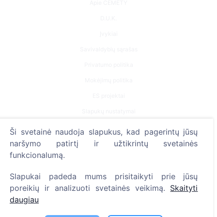
Apie CEMETY
D.U.K.
Įvykiai
Savivaldybių sąrašas
Privatumo politika
Mokėjimų politika
ES projektai
Slapukų nustatymai
Ši svetainė naudoja slapukus, kad pagerintų jūsų
Paieška
naršymo patirtį ir užtikrintų svetainės
Velionių paieška
funkcionalumą.
Kapinių paieška
Slapukai padeda mums prisitaikyti prie jūsų
poreikių ir analizuoti svetainės veikimą.
Skaityti
Paslaugos
daugiau
Kontaktai