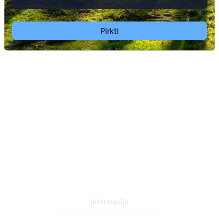
91
Pirkti
6
Informacija