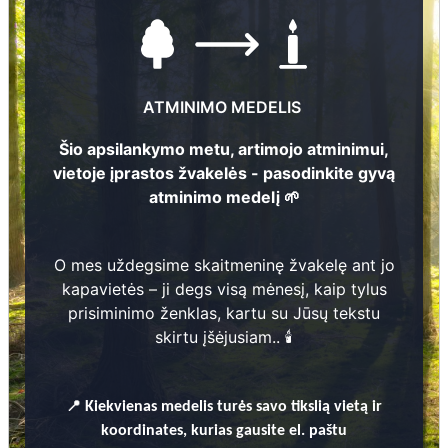
ATMINIMO MEDELIS
Šio apsilankymo metu, artimojo atminimui,
vietoje įprastos žvakelės - pasodinkite gyvą
113
atminimo medelį 🌱
Nuotraukų ir duomenų atnaujinimas
1
O mes uždegsime skaitmeninę žvakelę ant jo
4
kapavietės – ji degs visą mėnesį, kaip tylus
prisiminimo ženklas, kartu su Jūsų tekstu
skirtu įšėjusiam.. 🕯️
2
Valdis Gulbis
📍
Kiekvienas
medelis turės savo tikslią vietą ir
? - ?
5
koordinates, kurias gausite el. paštu