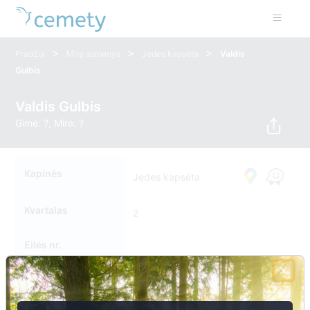
>
>
>
Pradžia
Mirę asmenys
Jedes kapsēta
Valdis
Gulbis
Valdis Gulbis
Gimė: ?, Mirė: ?
Kapinės
Jedes kapsēta
Kvartalas
2
Eilės nr.
Kapavietės nr.
113